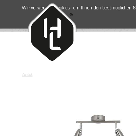
Wir verwenden Cookies, um Ihnen den bestmöglichen Se
Navigatio
Startseite
übersprin
Zurück