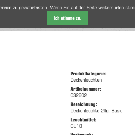
rvice zu gewährleisten. Wenn Sie auf der Seite weitersurfen sti
Ich stimme zu.
n
Sortiment
Kontakt
AGBs
Impressum
Datenschutzerklärun
gen
Produktkategorie:
Deckenleuchten
Artikelnummer:
032802
Bezeichnung:
Deckenleuchte 2flg. Basic
Leuchtmittel:
GU10
Verbrauch: