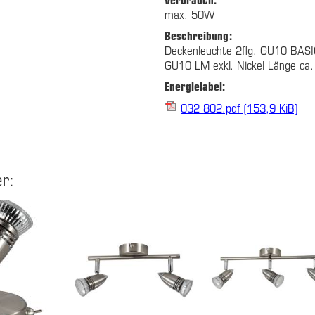
max. 50W
Beschreibung:
Deckenleuchte 2flg. GU10 BASI
GU10 LM exkl. Nickel Länge ca
Energielabel:
032 802.pdf
(153,9 KiB)
r: