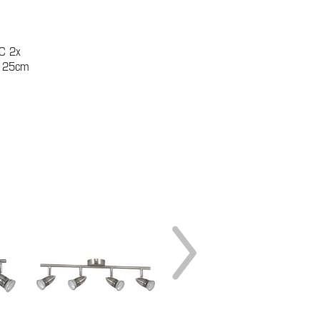
C 2x
. 25cm