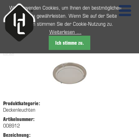
Wir verwenden Cookies, um Ihnen den bestmöglichen
Service zu gewährleisten. Wenn Sie auf der Seite
weitersurfen stimmen Sie der Cookie-Nutzung zu.
Weiterlesen …
Ich stimme zu.
Zurück
Produktkategorie:
Deckenleuchten
Artikelnummer:
008912
Bezeichnung: