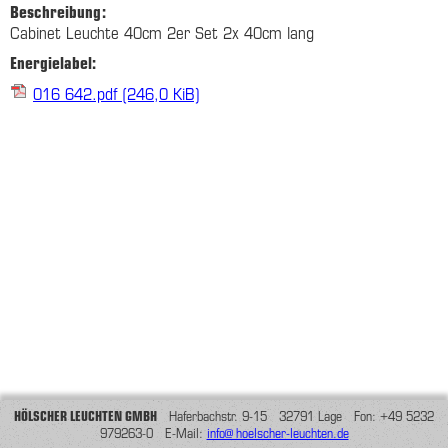
Beschreibung:
Cabinet Leuchte 40cm 2er Set 2x 40cm lang
Energielabel:
016 642.pdf
(246,0 KiB)
HÖLSCHER LEUCHTEN GMBH
Haferbachstr. 9-15 32791 Lage Fon: +49 5232
979263-0 E-Mail:
info@hoelscher-leuchten.de