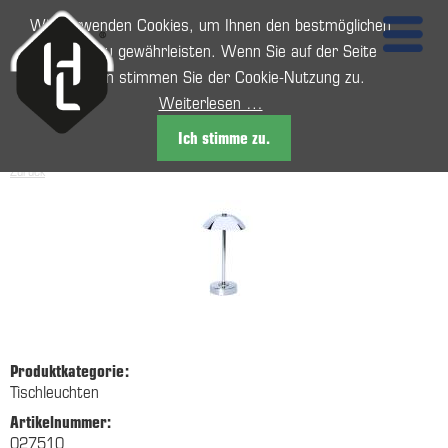
Wir verwenden Cookies, um Ihnen den bestmöglichen
Service zu gewährleisten. Wenn Sie auf der Seite
weitersurfen stimmen Sie der Cookie-Nutzung zu.
Weiterlesen …
Ich stimme zu.
Zurück
Produktkategorie:
Tischleuchten
Artikelnummer:
027510