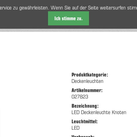
rvice zu gewährleisten. Wenn Sie auf der Seite weitersurfen sti
Ich stimme zu.
n
Sortiment
Kontakt
AGBs
Impressum
Datenschutzerklärun
gen
Produktkategorie:
Deckenleuchten
Artikelnummer:
027823
Bezeichnung:
LED Deckenleuchte Knoten
Leuchtmittel:
LED
Verbrauch: