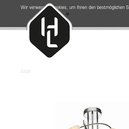
Wir verwenden Cookies, um Ihnen den bestmöglichen Se
Navigatio
Startseite
übersprin
Zurück