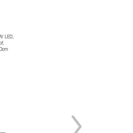
5W LED,
f,
20cm