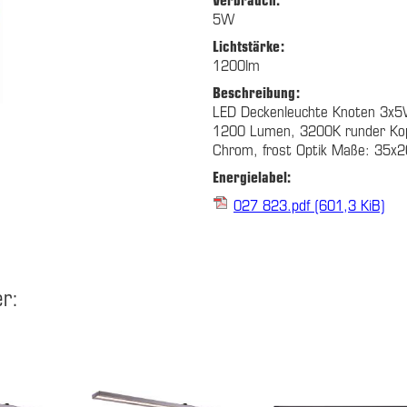
5W
Lichtstärke:
1200lm
Beschreibung:
LED Deckenleuchte Knoten 3x
1200 Lumen, 3200K runder Kop
Chrom, frost Optik Maße: 35x
Energielabel:
027 823.pdf
(601,3 KiB)
r: