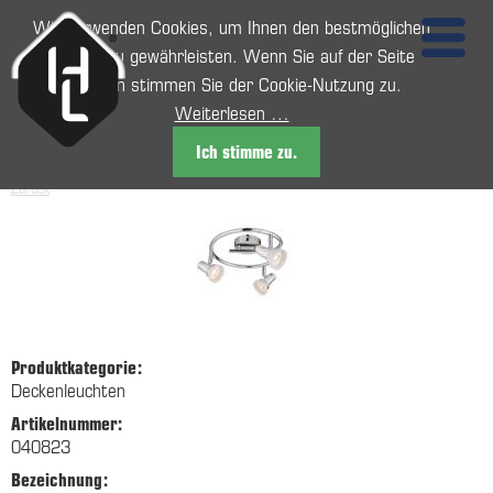
Wir verwenden Cookies, um Ihnen den bestmöglichen
Service zu gewährleisten. Wenn Sie auf der Seite
weitersurfen stimmen Sie der Cookie-Nutzung zu.
Weiterlesen …
Ich stimme zu.
Zurück
Produktkategorie:
Deckenleuchten
Artikelnummer:
040823
Bezeichnung: