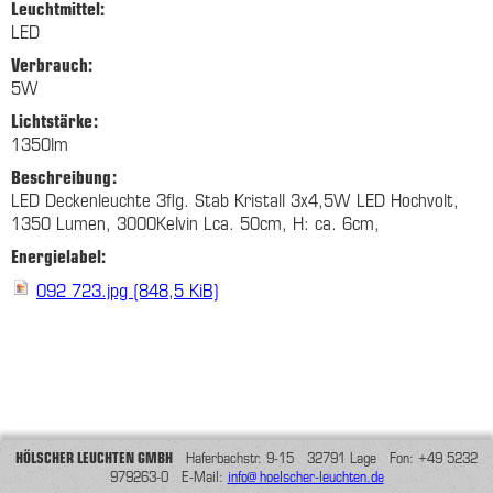
Leuchtmittel:
LED
Verbrauch:
5W
Lichtstärke:
1350lm
Beschreibung:
LED Deckenleuchte 3flg. Stab Kristall 3x4,5W LED Hochvolt,
1350 Lumen, 3000Kelvin Lca. 50cm, H: ca. 6cm,
Energielabel:
092 723.jpg
(848,5 KiB)
HÖLSCHER LEUCHTEN GMBH
Haferbachstr. 9-15 32791 Lage Fon: +49 5232
979263-0 E-Mail:
info@hoelscher-leuchten.de