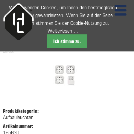
Wir verwenden Cookies, um Ihnen den bestmöglichen
Service zu gewährleisten. Wenn Sie auf der Seite
weitersurfen stimmen Sie der Cookie-Nutzung zu.
Weiterlesen …
Ich stimme zu.
Zurück
Produktkategorie:
Aufbauleuchten
Artikelnummer:
195630