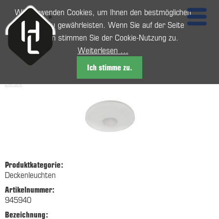
Wir verwenden Cookies, um Ihnen den bestmöglichen
Service zu gewährleisten. Wenn Sie auf der Seite
weitersurfen stimmen Sie der Cookie-Nutzung zu.
Weiterlesen …
Ich stimme zu.
Zurück
Produktkategorie:
Deckenleuchten
Artikelnummer:
945940
Bezeichnung: